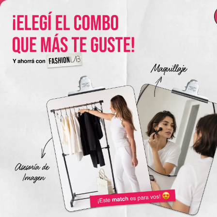
¡NUEVO LANZAMIENTO: Curso de Armado de Colección
para Diseño de Indumentaria ✂️ 6 cuotas SIN INTERÉS 🔥
¡Conocé el curso acá!
Viajes
The New York Design Pr
Carreras / Diplomaturas
Carrera en Asesoría de 
UTN
Carrera en Diseño de
Indumentaria UTN
Carrera Producción de M
UTN
Cursos
Armado de colección