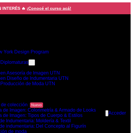
N INTERÉS 🔥
¡Conocé el curso acá!
w York Design Program
/ Diplomaturas
 en Asesoría de Imagen UTN
 en Diseño de Indumentaria UTN
 Producción de Moda UTN
de colección
a de Imagen: Colorimetría & Armado de Looks
Acceder
a de Imagen: Tipos de Cuerpo & Estilos
de Indumentaria: Moldería & Textil
de indumentaria: Del Concepto al Figurín
ción de moda