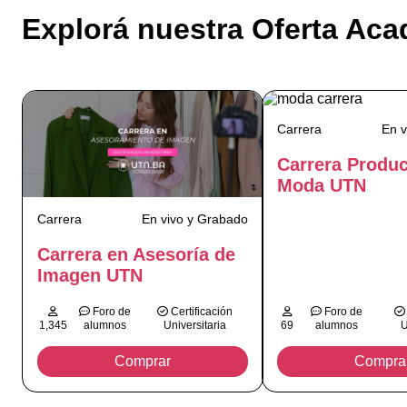
Explorá nuestra Oferta Ac
Carrera
En v
Carrera Produ
Moda UTN
Carrera
En vivo y Grabado
Carrera en Asesoría de
Imagen UTN
Foro de
Certificación
Foro de
1,345
alumnos
Universitaria
69
alumnos
U
Comprar
Compra