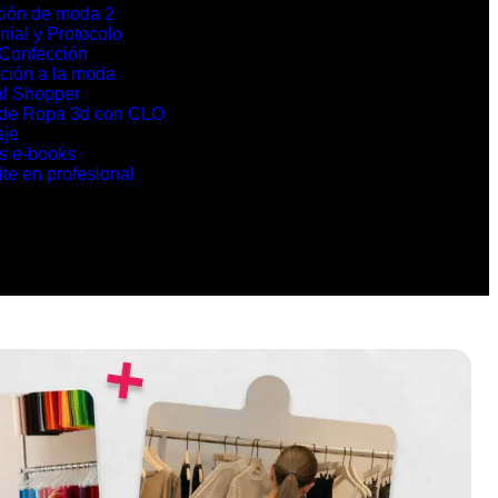
ión de moda 2
ial y Protocolo
 Confección
cción a la moda
l Shopper
 de Ropa 3d con CLO
aje
s e-books
te en profesional