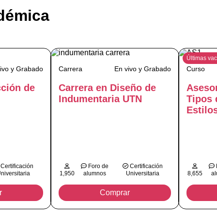
adémica
Últimas va
ivo y Grabado
Carrera
En vivo y Grabado
Curso
cción de
Carrera en Diseño de
Asesor
Indumentaria UTN
Tipos 
Estilo
Certificación
Foro de
Certificación
niversitaria
1,950
alumnos
Universitaria
8,655
a
r
Comprar