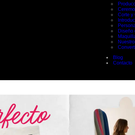
Producc
Ceremon
Corte y
Introdu
Persona
Diseño
Maquill
Nuestro
Converti
Blog
Contacto