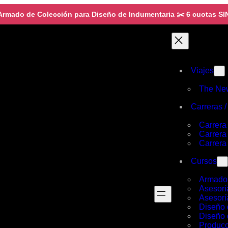
mado de Colección para Diseño de Indumentaria ✂️ 6 cuotas SI
Viajes
The Ne
Carreras 
Carrera
Carrera
Carrera
Cursos
Armado 
Asesorí
Asesorí
Diseño 
Diseño 
Produc