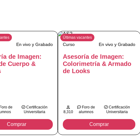
cantes
Últimas vacantes
En vivo y Grabado
Curso
En vivo y Grabado
ía de Imagen:
Asesoría de Imagen:
de Cuerpo &
Colorimetría & Armado
s
de Looks
Foro de
Certificación
Foro de
Certificación
lumnos
Universitaria
8,310
alumnos
Universitaria
Comprar
Comprar